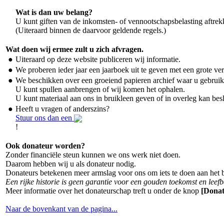
Wat is dan uw belang?
U kunt giften van de inkomsten- of vennootschapsbelasting aftrek
(Uiteraard binnen de daarvoor geldende regels.)
Wat doen wij ermee zult u zich afvragen.
●
Uiteraard op deze website publiceren wij informatie.
●
We proberen ieder jaar een jaarboek uit te geven met een grote v
●
We beschikken over een groeiend papieren archief waar u gebrui
U kunt spullen aanbrengen of wij komen het ophalen.
U kunt materiaal aan ons in bruikleen geven of in overleg kan bes
●
Heeft u vragen of anderszins?
Stuur ons dan een
!
Ook donateur worden?
Zonder financiële steun kunnen we ons werk niet doen.
Daarom hebben wij u als donateur nodig.
Donateurs betekenen meer armslag voor ons om iets te doen aan het 
Een rijke historie is geen garantie voor een gouden toekomst en leef
Meer informatie over het donateurschap treft u onder de knop
[Donat
Naar de bovenkant van de pagina...