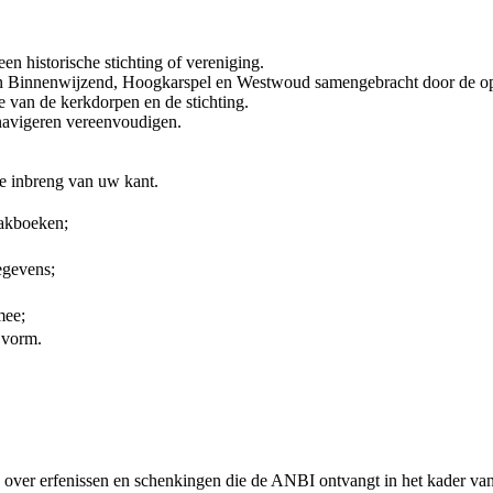
n historische stichting of vereniging.
rpen Binnenwijzend, Hoogkarspel en Westwoud samengebracht door de o
e van de kerkdorpen en de stichting.
navigeren vereenvoudigen.
re inbreng van uw kant.
lakboeken;
egevens;
mee;
e vorm.
n over erfenissen en schenkingen die de ANBI ontvangt in het kader va