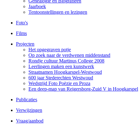
Genealogie en Biografieën
Jaarboek
Tentoonstellingen en lezingen
Foto's
Films
Projecten
Het opgegraven potje
Op zoek naar de verdwenen middenstand
Rondje cultuur Martinus College 2008
Leerlingen maken een kunstwerk
Straatnamen Hoogkarspel-Westwoud
600 jaar Stederechten Westwoud
Wedstrijd Foto Poëzie en Proza
Een deep-map van Reigersborg-Zuid V in Hoogkarspel
Publicaties
Verwijzingen
Vraag/aanbod