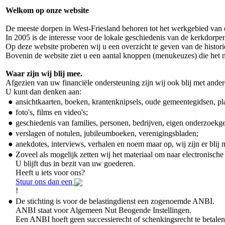
Welkom op onze website
De meeste dorpen in West-Friesland behoren tot het werkgebied van ee
In 2005 is de interesse voor de lokale geschiedenis van de kerkdo
Op deze website proberen wij u een overzicht te geven van de histori
Bovenin de website ziet u een aantal knoppen (menukeuzes) die het 
Waar zijn wij blij mee.
Afgezien van uw financiële ondersteuning zijn wij ook blij met ande
U kunt dan denken aan:
●
ansichtkaarten, boeken, krantenknipsels, oude gemeentegidsen, p
●
foto's, films en video's;
●
geschiedenis van families, personen, bedrijven, eigen onderzoekg
●
verslagen of notulen, jubileumboeken, verenigingsbladen;
●
anekdotes, interviews, verhalen en noem maar op, wij zijn er blij 
●
Zoveel als mogelijk zetten wij het materiaal om naar electronisch
U blijft dus in bezit van uw goederen.
Heeft u iets voor ons?
Stuur ons dan een
!
●
De stichting is voor de belastingdienst een zogenoemde ANBI.
ANBI staat voor Algemeen Nut Beogende Instellingen.
Een ANBI hoeft geen successierecht of schenkingsrecht te betale